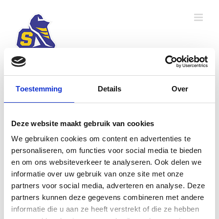
Ga
naar
inhoud
Toestemming
Details
Over
VRAGEN?
Heb je vragen of wil je meer informatie
Deze website maakt gebruik van cookies
neem dan gerust contact met ons op.
We gebruiken cookies om content en advertenties te
personaliseren, om functies voor social media te bieden
Voor vragen over je inschrijving mail je
en om ons websiteverkeer te analyseren. Ook delen we
informatie over uw gebruik van onze site met onze
naar:
inschrijving@stonecityrun.com
partners voor social media, adverteren en analyse. Deze
partners kunnen deze gegevens combineren met andere
Klik
HIER
voor de Algemene Voorwaarden.
informatie die u aan ze heeft verstrekt of die ze hebben